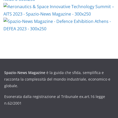
Spazio-News Magazine
è la guida che sfida, semplifica e
racconta la complessità del mondo industriale, economico e
globale.
Esonerata dalla registrazione al Tribunale ex.art.16 legge
n.62/2001