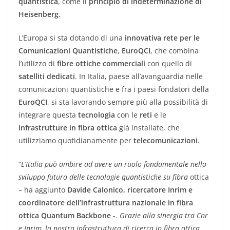
quantistica
, come il
principio di indeterminazione di
Heisenberg
.
L’Europa si sta dotando di una
innovativa rete per le
Comunicazioni Quantistiche
,
EuroQCI
, che combina
l’utilizzo di
fibre ottiche commerciali
con quello di
satelliti dedicati
. In Italia, paese all’avanguardia nelle
comunicazioni quantistiche e fra i paesi fondatori della
EuroQCI
, si sta lavorando sempre più alla possibilità di
integrare questa
tecnologia
con le
reti
e le
infrastrutture
in fibra ottica
già installate, che
utilizziamo quotidianamente per
telecomunicazioni
.
“
L’Italia può ambire ad avere un ruolo fondamentale nello
sviluppo futuro delle tecnologie quantistiche su fibra
ottica
– ha aggiunto
Davide Calonico, ricercatore Inrim e
coordinatore dell’infrastruttura nazionale in fibra
ottica Quantum Backbone
-.
Grazie alla sinergia tra Cnr
e Inrim, la nostra infrastruttura di ricerca in fibra ottica