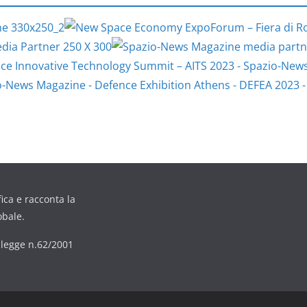
ica e racconta la
obale.
6 legge n.62/2001