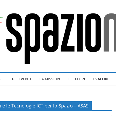
GE
GLI EVENTI
LA MISSION
I LETTORI
I VALORI
i e le Tecnologie ICT per lo Spazio – ASAS