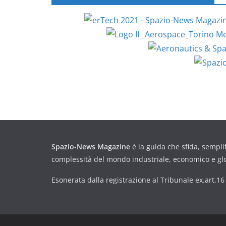
Spazio-News Magazine
è la guida che sfida, semplif
complessità del mondo industriale, economico e gl
Esonerata dalla registrazione al Tribunale ex.art.1