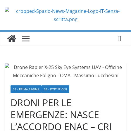
Salta
al
contenuto
01 - PRIMA PAGINA
03 - ISTITUZIONI
DRONI PER LE
EMERGENZE: NASCE
L’ACCORDO ENAC – CRI