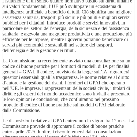
l’istituzione di un solido quadro normativo basato sui diritti umani e
sui valori fondamentali, l’UE può sviluppare un ecosistema di
intelligenza artificiale a beneficio di tutti. Ciò significa una migliore
assistenza sanitaria, trasporti più sicuri e più puliti e migliori servizi
pubblici per i cittadini. Introduce prodotti e servizi innovativi, in
particolare nei settori dell’energia, della sicurezza e dell’assistenza
sanitaria, e agevola una maggiore produttività e una produzione più
efficiente per le imprese, mentre i governi potranno beneficiare di
servizi più economici e sostenibili nel settore dei trasporti,
dell’energia e della gestione dei rifiuti.
La Commissione ha recentemente avviato una consultazione su un
codice di buone pratiche per i fornitori di modelli di IA per finalità
generali – GPAI. Il codice, previsto dalla legge sull’IA, riguarderà
questioni essenziali quali la trasparenza, le norme relative al diritto
d’autore e la gestione dei rischi. I fornitori di GPAI che operano
nell’UE, le imprese, i rappresentanti della società civile, i titolari di
diritti e gli esperti del mondo accademico sono invitati a presentare
le loro opinioni e conclusioni, che confluiranno nel prossimo
progetto di codice di buone pratiche sui modelli GPAI elaborato
dalla Commissione.
Le disposizioni relative ai GPAI entreranno in vigore tra 12 mesi. La
Commissione prevede di approntare il codice di buone pratiche
entro aprile 2025. Inoltre, i riscontri emersi dalla consultazione