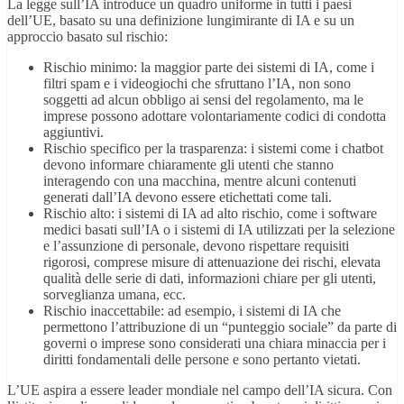
La legge sull’IA introduce un quadro uniforme in tutti i paesi
dell’UE, basato su una definizione lungimirante di IA e su un
approccio basato sul rischio:
Rischio minimo: la maggior parte dei sistemi di IA, come i
filtri spam e i videogiochi che sfruttano l’IA, non sono
soggetti ad alcun obbligo ai sensi del regolamento, ma le
imprese possono adottare volontariamente codici di condotta
aggiuntivi.
Rischio specifico per la trasparenza: i sistemi come i chatbot
devono informare chiaramente gli utenti che stanno
interagendo con una macchina, mentre alcuni contenuti
generati dall’IA devono essere etichettati come tali.
Rischio alto: i sistemi di IA ad alto rischio, come i software
medici basati sull’IA o i sistemi di IA utilizzati per la selezione
e l’assunzione di personale, devono rispettare requisiti
rigorosi, comprese misure di attenuazione dei rischi, elevata
qualità delle serie di dati, informazioni chiare per gli utenti,
sorveglianza umana, ecc.
Rischio inaccettabile: ad esempio, i sistemi di IA che
permettono l’attribuzione di un “punteggio sociale” da parte di
governi o imprese sono considerati una chiara minaccia per i
diritti fondamentali delle persone e sono pertanto vietati.
L’UE aspira a essere leader mondiale nel campo dell’IA sicura. Con