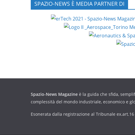
SPAZIO-NEWS È MEDIA PARTNER DI
Spazio-News Magazine
è la guida che sfida, semplif
complessità del mondo industriale, economico e gl
Esonerata dalla registrazione al Tribunale ex.art.1