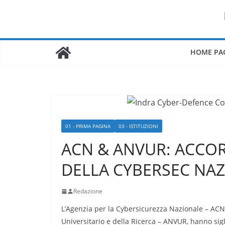
Salta
al
contenuto
HOME PA
01 - PRIMA PAGINA
03 - ISTITUZIONI
ACN & ANVUR: ACCO
DELLA CYBERSEC NA
Redazione
L’Agenzia per la Cybersicurezza Nazionale – ACN,
Universitario e della Ricerca – ANVUR, hanno sigl