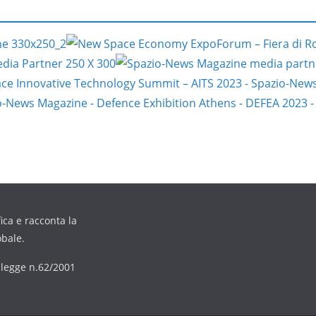
ica e racconta la
obale.
6 legge n.62/2001