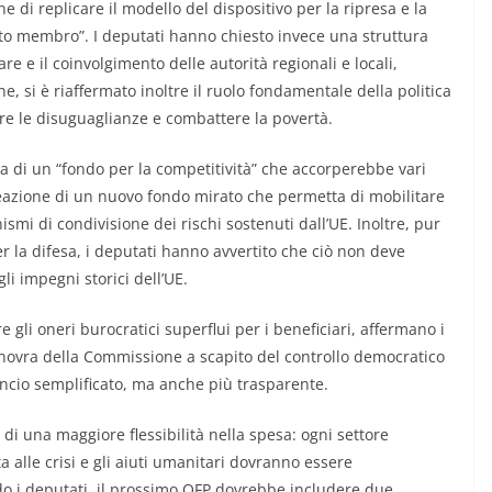
 di replicare il modello del dispositivo per la ripresa e la
ato membro”. I deputati hanno chiesto invece una struttura
e e il coinvolgimento delle autorità regionali e locali,
one, si è riaffermato inoltre il ruolo fondamentale della politica
rre le disuguaglianze e combattere la povertà.
a di un “fondo per la competitività” che accorperebbe vari
eazione di un nuovo fondo mirato che permetta di mobilitare
smi di condivisione dei rischi sostenuti dall’UE. Inoltre, pur
 la difesa, i deputati hanno avvertito che ciò non deve
li impegni storici dell’UE.
 gli oneri burocratici superflui per i beneficiari, affermano i
novra della Commissione a scapito del controllo democratico
ancio semplificato, ma anche più trasparente.
 di una maggiore flessibilità nella spesa: ogni settore
 alle crisi e gli aiuti umanitari dovranno essere
do i deputati, il prossimo QFP dovrebbe includere due