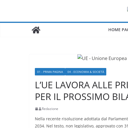
Salta
al
contenuto
HOME PA
01 - PRIMA PAGINA
04 - ECONOMIA & SOCIETÀ
L’UE LAVORA ALLE P
PER IL PROSSIMO BI
Redazione
Nella recente risoluzione adottata dal Parlamento
2034. Nel testo, non legislativo, approvato con 31