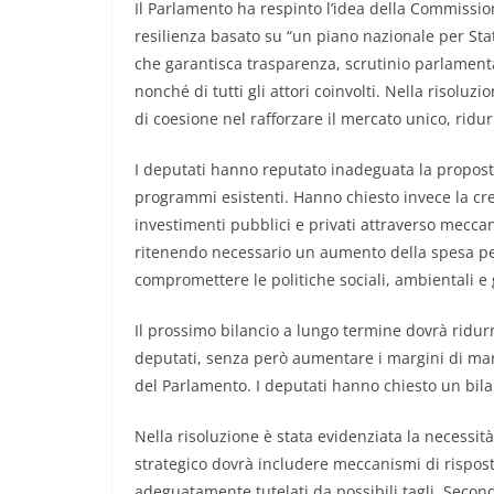
Il Parlamento ha respinto l’idea della Commissione
resilienza basato su “un piano nazionale per St
che garantisca trasparenza, scrutinio parlamentar
nonché di tutti gli attori coinvolti. Nella risoluzi
di coesione nel rafforzare il mercato unico, ridu
I deputati hanno reputato inadeguata la propost
programmi esistenti. Hanno chiesto invece la cr
investimenti pubblici e privati attraverso meccani
ritenendo necessario un aumento della spesa per
compromettere le politiche sociali, ambientali e g
Il prossimo bilancio a lungo termine dovrà ridurre
deputati, senza però aumentare i margini di ma
del Parlamento. I deputati hanno chiesto un bil
Nella risoluzione è stata evidenziata la necessità
strategico dovrà includere meccanismi di risposta
adeguatamente tutelati da possibili tagli. Secon