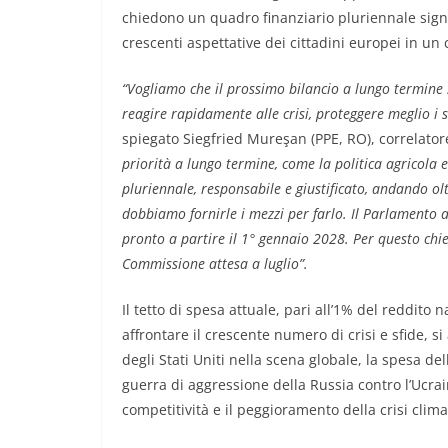
chiedono un quadro finanziario pluriennale signi
crescenti aspettative dei cittadini europei in un 
“Vogliamo che il prossimo bilancio a lungo termine s
reagire rapidamente alle crisi, proteggere meglio i s
spiegato Siegfried Mureşan (PPE, RO), correlator
priorità a lungo termine, come la politica agricol
pluriennale, responsabile e giustificato, andando oltr
dobbiamo fornirle i mezzi per farlo. Il Parlamento ap
pronto a partire il 1° gennaio 2028. Per questo chi
Commissione attesa a luglio”.
Il tetto di spesa attuale, pari all’1% del reddito 
affrontare il crescente numero di crisi e sfide, s
degli Stati Uniti nella scena globale, la spesa del
guerra di aggressione della Russia contro l’Ucrain
competitività e il peggioramento della crisi clima