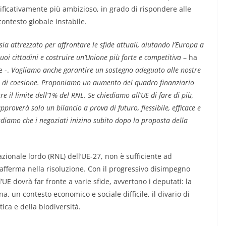
ficativamente più ambizioso, in grado di rispondere alle
contesto globale instabile.
ia attrezzato per affrontare le sfide attuali, aiutando l’Europa a
uoi cittadini e costruire un’Unione più forte e competitiva
– ha
e -.
Vogliamo anche garantire un sostegno adeguato alle nostre
a e di coesione. Proponiamo un aumento del quadro finanziario
e il limite dell’1% del RNL. Se chiediamo all’UE di fare di più,
proverà solo un bilancio a prova di futuro, flessibile, efficace e
ediamo che i negoziati inizino subito dopo la proposta della
nazionale lordo (RNL) dell’UE-27, non è sufficiente ad
i afferma nella risoluzione. Con il progressivo disimpegno
l’UE dovrà far fronte a varie sfide, avvertono i deputati: la
a, un contesto economico e sociale difficile, il divario di
tica e della biodiversità.