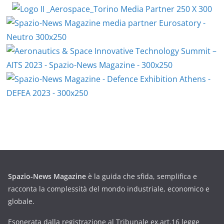
Spazio-News Magazine
è la guida che sfida, semplifica e
racconta la complessità del mondo industriale, economico e
globale.
Esonerata dalla registrazione al Tribunale ex.art.16 legge