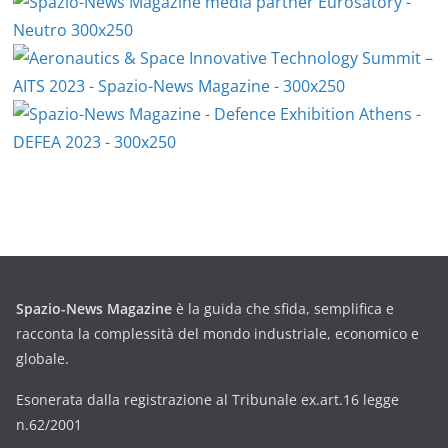
Spazio-News Magazine
è la guida che sfida, semplifica e
racconta la complessità del mondo industriale, economico e
globale.
Esonerata dalla registrazione al Tribunale ex.art.16 legge
n.62/2001