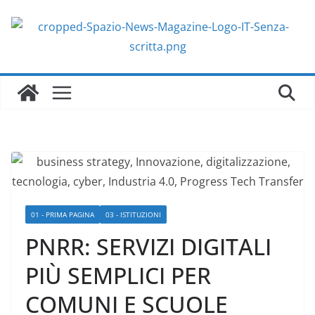
Salta
al
contenuto
01 - PRIMA PAGINA
03 - ISTITUZIONI
PNRR: SERVIZI DIGITALI
PIÙ SEMPLICI PER
COMUNI E SCUOLE