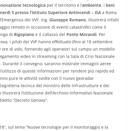
nnovazione tecnologica
per il territorio e l’
ambiente
, i
beni
nerdì 5 presso l’Istituto Superiore Antincendi – ISA
a Roma
 l’Emergenza dei VVF, ing.
Giuseppe Romano
, illustrerà infatti
otaggio remoto in occasione di eventi catastrofici come il
langa di
Rigopiano
e il collasso del
Ponte Morandi
. Per
ova, i piloti dei VVF hanno effettuato (fino al 18 settembre
69 ore di volo, fornendo agli operatori sul campo un modello
legamento video in streaming con la Sala di Crisi Nazionale
. Durante il convegno, saranno mostrate immagini aeree
 l’utilizzo di queste informazioni per rendere più rapido ed
anno pure le attività svolte con il nuovo georadar
 Segreteria tecnica del ministro delle Infrastrutture e dei
 illustrerà l’istituzione dell’Archivio Informativo Nazionale
iddetto “Decreto Genova”.
18”, sul tema “Nuove tecnologie per il monitoraggio e la