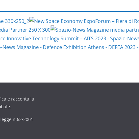
ica e racconta la
obale.
6 legge n.62/2001