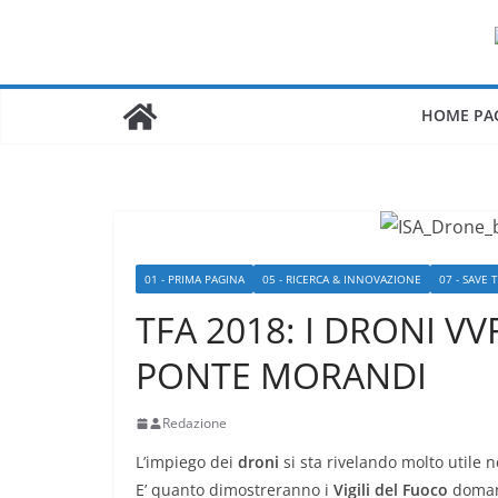
Salta
al
contenuto
HOME PA
01 - PRIMA PAGINA
05 - RICERCA & INNOVAZIONE
07 - SAVE 
TFA 2018: I DRONI V
PONTE MORANDI
Redazione
L’impiego dei
droni
si sta rivelando molto utile n
E’ quanto dimostreranno i
Vigili del Fuoco
doma