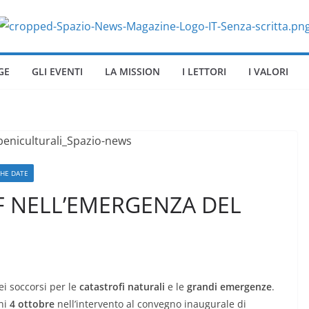
GE
GLI EVENTI
LA MISSION
I LETTORI
I VALORI
THE DATE
VF NELL’EMERGENZA DEL
ei soccorsi per le
catastrofi naturali
e le
grandi emergenze
.
ni
4 ottobre
nell’intervento al convegno inaugurale di