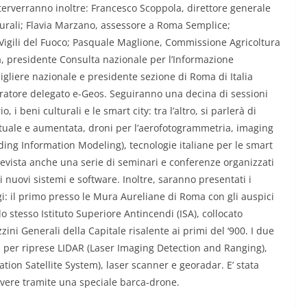
interverranno inoltre: Francesco Scoppola, direttore generale
turali; Flavia Marzano, assessore a Roma Semplice;
Vigili del Fuoco; Pasquale Maglione, Commissione Agricoltura
, presidente Consulta nazionale per l’Informazione
igliere nazionale e presidente sezione di Roma di Italia
atore delegato e-Geos. Seguiranno una decina di sessioni
, i beni culturali e le smart city: tra l’altro, si parlerà di
rtuale e aumentata, droni per l’aerofotogrammetria, imaging
ilding Information Modeling), tecnologie italiane per le smart
Prevista anche una serie di seminari e conferenze organizzati
di nuovi sistemi e software. Inoltre, saranno presentati i
gi: il primo presso le Mura Aureliane di Roma con gli auspici
lo stesso Istituto Superiore Antincendi (ISA), collocato
ini Generali della Capitale risalente ai primi del ‘900. I due
ri per riprese LIDAR (Laser Imaging Detection and Ranging),
tion Satellite System), laser scanner e georadar. E’ stata
evere tramite una speciale barca-drone.