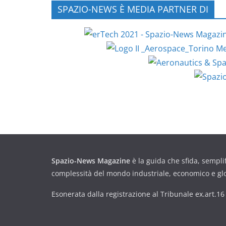
SPAZIO-NEWS È MEDIA PARTNER DI
Spazio-News Magazine
è la guida che sfida, semplif
complessità del mondo industriale, economico e gl
Esonerata dalla registrazione al Tribunale ex.art.1