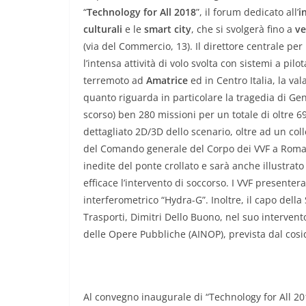
“
Technology for All 2018
”, il forum dedicato all’
i
culturali
e le
smart city
, che si svolgerà fino a
ve
(via del Commercio, 13). Il direttore centrale per
l’intensa attività di volo svolta con sistemi a pil
terremoto ad
Amatrice
ed in Centro Italia, la va
quanto riguarda in particolare la tragedia di Gen
scorso) ben 280 missioni per un totale di oltre 
dettagliato 2D/3D dello scenario, oltre ad un col
del Comando generale del Corpo dei VVF a Roma
inedite del ponte crollato e sarà anche illustrato
efficace l’intervento di soccorso. I VVF presenter
interferometrico “Hydra-G”. Inoltre, il capo della
Trasporti, Dimitri Dello Buono, nel suo intervento
delle Opere Pubbliche (AINOP), prevista dal cos
Al convegno inaugurale di “Technology for All 20