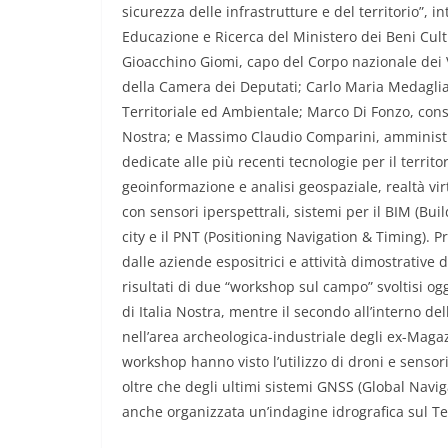
sicurezza delle infrastrutture e del territorio”, 
Educazione e Ricerca del Ministero dei Beni Cul
Gioacchino Giomi, capo del Corpo nazionale dei 
della Camera dei Deputati; Carlo Maria Medaglia
Territoriale ed Ambientale; Marco Di Fonzo, cons
Nostra; e Massimo Claudio Comparini, amministr
dedicate alle più recenti tecnologie per il territorio
geoinformazione e analisi geospaziale, realtà vi
con sensori iperspettrali, sistemi per il BIM (Bu
city e il PNT (Positioning Navigation & Timing). 
dalle aziende espositrici e attività dimostrative 
risultati di due “workshop sul campo” svoltisi og
di Italia Nostra, mentre il secondo all’interno del
nell’area archeologica-industriale degli ex-Magazz
workshop hanno visto l’utilizzo di droni e senso
oltre che degli ultimi sistemi GNSS (Global Naviga
anche organizzata un’indagine idrografica sul T