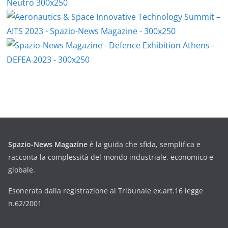
Spazio-News Magazine
è la guida che sfida, semplifica e
racconta la complessità del mondo industriale, economico e
globale.
Esonerata dalla registrazione al Tribunale ex.art.16 legge
n.62/2001