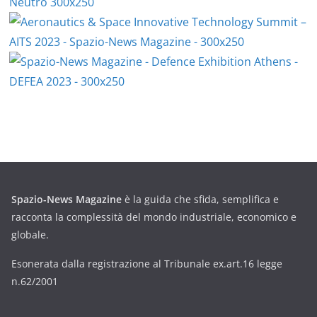
Spazio-News Magazine
è la guida che sfida, semplifica e
racconta la complessità del mondo industriale, economico e
globale.
Esonerata dalla registrazione al Tribunale ex.art.16 legge
n.62/2001