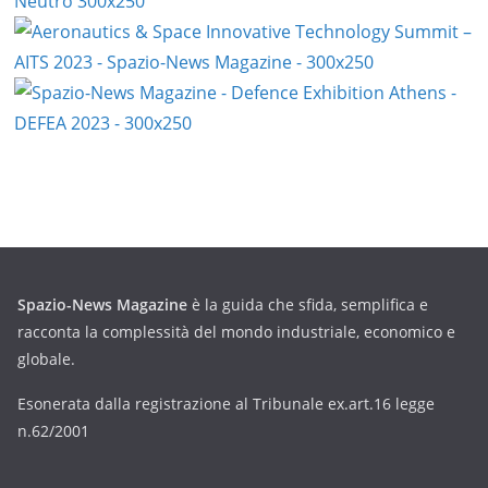
Spazio-News Magazine
è la guida che sfida, semplifica e
racconta la complessità del mondo industriale, economico e
globale.
Esonerata dalla registrazione al Tribunale ex.art.16 legge
n.62/2001