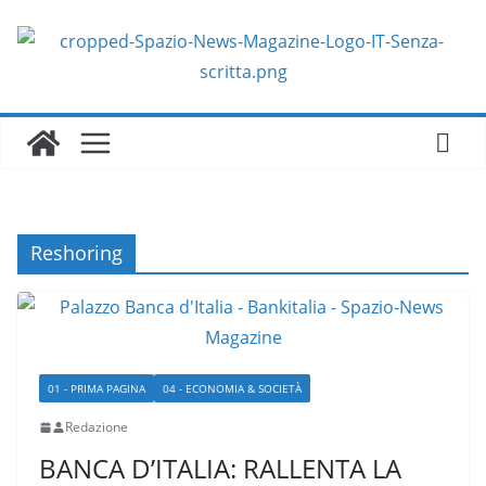
Salta
al
contenuto
Reshoring
01 - PRIMA PAGINA
04 - ECONOMIA & SOCIETÀ
Redazione
BANCA D’ITALIA: RALLENTA LA