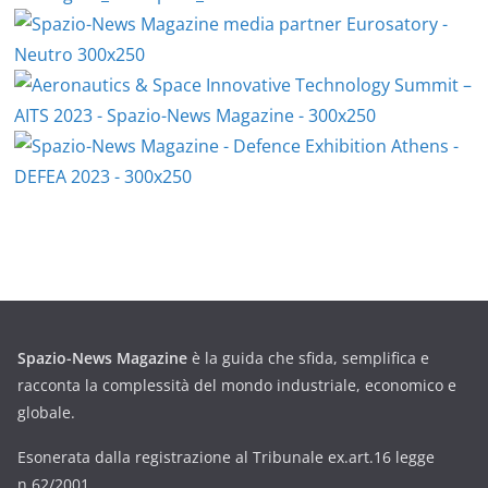
Spazio-News Magazine
è la guida che sfida, semplifica e
racconta la complessità del mondo industriale, economico e
globale.
Esonerata dalla registrazione al Tribunale ex.art.16 legge
n.62/2001