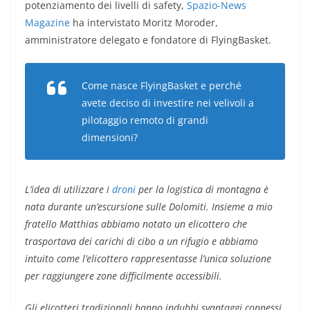
potenziamento dei livelli di safety,
Spazio-News
Magazine
ha intervistato Moritz Moroder,
amministratore delegato e fondatore di FlyingBasket.
Come nasce FlyingBasket e perché
avete deciso di investire nei velivoli a
pilotaggio remoto di grandi
dimensioni?
L’idea di utilizzare i
droni
per la logistica di montagna è
nata durante un’escursione sulle Dolomiti. Insieme a mio
fratello Matthias abbiamo notato un elicottero che
trasportava dei carichi di cibo a un rifugio e abbiamo
intuito come l’elicottero rappresentasse l’unica soluzione
per raggiungere zone difficilmente accessibili.
Gli elicotteri tradizionali hanno indubbi svantaggi connessi