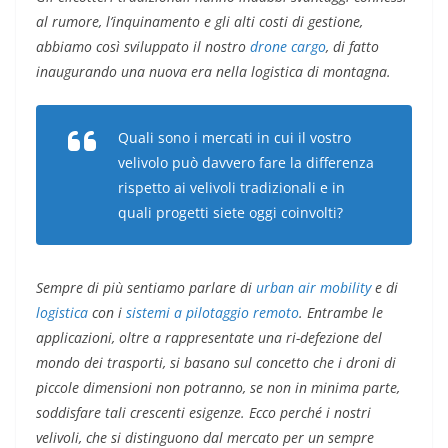
al rumore, l’inquinamento e gli alti costi di gestione,
abbiamo così sviluppato il nostro
drone cargo
, di fatto
inaugurando una nuova era nella logistica di montagna.
Quali sono i mercati in cui il vostro
velivolo può davvero fare la differenza
rispetto ai velivoli tradizionali e in
quali progetti siete oggi coinvolti?
Sempre di più sentiamo parlare di
urban air mobility
e di
logistica
con i
sistemi a pilotaggio remoto
. Entrambe le
applicazioni, oltre a rappresentate una ri-defezione del
mondo dei trasporti, si basano sul concetto che i droni di
piccole dimensioni non potranno, se non in minima parte,
soddisfare tali crescenti esigenze. Ecco perché i nostri
velivoli, che si distinguono dal mercato per un sempre