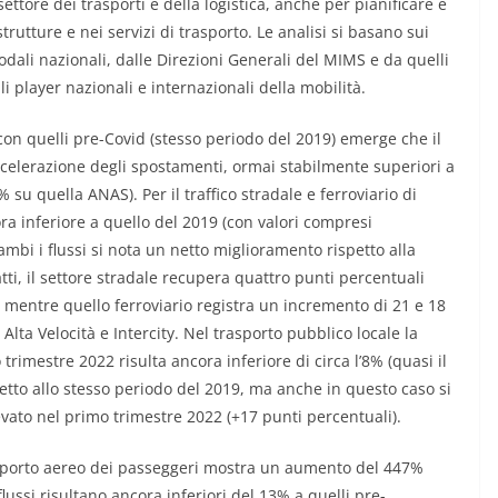
ettore dei trasporti e della logistica, anche per pianificare e
rutture e nei servizi di trasporto. Le analisi si basano sui
dali nazionali, dalle Direzioni Generali del MIMS e da quelli
 player nazionali e internazionali della mobilità.
on quelli pre-Covid (stesso periodo del 2019) emerge che il
accelerazione degli spostamenti, ormai stabilmente superiori a
 su quella ANAS). Per il traffico stradale e ferroviario di
ora inferiore a quello del 2019 (con valori compresi
ambi i flussi si nota un netto miglioramento rispetto alla
tti, il settore stradale recupera quattro punti percentuali
, mentre quello ferroviario registra un incremento di 21 e 18
Alta Velocità e Intercity. Nel trasporto pubblico locale la
imestre 2022 risulta ancora inferiore di circa l’8% (quasi il
petto allo stesso periodo del 2019, ma anche in questo caso si
evato nel primo trimestre 2022 (+17 punti percentuali).
asporto aereo dei passeggeri mostra un aumento del 447%
flussi risultano ancora inferiori del 13% a quelli pre-