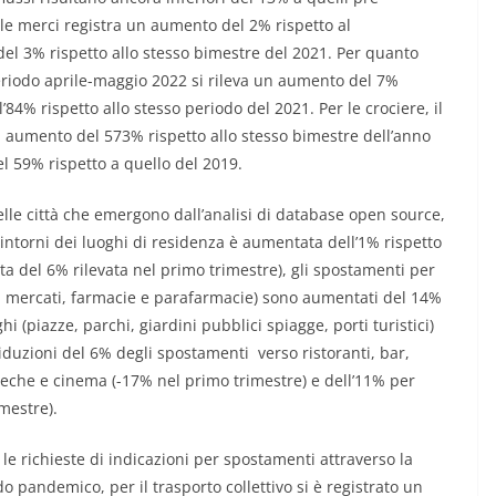
le merci registra un aumento del 2% rispetto al
l 3% rispetto allo stesso bimestre del 2021. Per quanto
 periodo aprile-maggio 2022 si rileva un aumento del 7%
4% rispetto allo stesso periodo del 2021. Per le crociere, il
n aumento del 573% rispetto allo stesso bimestre dell’anno
l 59% rispetto a quello del 2019.
elle città che emergono dall’analisi di database open source,
ntorni dei luoghi di residenza è aumentata dell’1% rispetto
ta del 6% rilevata nel primo trimestre), gli spostamenti per
i, mercati, farmacie e parafarmacie) sono aumentati del 14%
hi (piazze, parchi, giardini pubblici spiagge, porti turistici)
iduzioni del 6% degli spostamenti verso ristoranti, bar,
teche e cinema (-17% nel primo trimestre) e dell’11% per
imestre).
le richieste di indicazioni per spostamenti attraverso la
 pandemico, per il trasporto collettivo si è registrato un