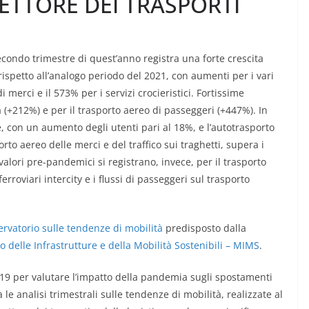
SETTORE DEI TRASPORTI
secondo trimestre di quest’anno registra una forte crescita
ispetto all’analogo periodo del 2021, con aumenti per i vari
i merci e il 573% per i servizi crocieristici. Fortissime
tà (+212%) e per il trasporto aereo di passeggeri (+447%). In
le, con un aumento degli utenti pari al 18%, e l’autotrasporto
rto aereo delle merci e del traffico sui traghetti, supera i
i valori pre-pandemici si registrano, invece, per il trasporto
erroviari intercity e i flussi di passeggeri sul trasporto
ervatorio sulle tendenze di mobilità
predisposto dalla
 delle Infrastrutture e della Mobilità Sostenibili – MIMS
.
-19 per valutare l’impatto della pandemia sugli spostamenti
 le analisi trimestrali sulle tendenze di mobilità, realizzate al