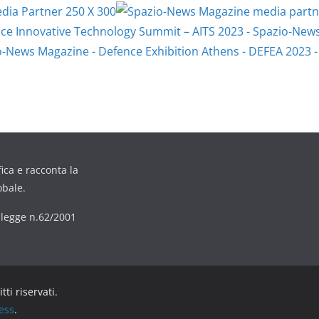
ica e racconta la
obale.
6 legge n.62/2001
ritti riservati.
ess
.