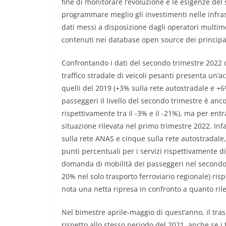
fine di monitorare l’evoluzione e le esigenze del s
programmare meglio gli investimenti nelle infrast
dati messi a disposizione dagli operatori multimo
contenuti nei database open source dei principali
Confrontando i dati del secondo trimestre 2022 c
traffico stradale di veicoli pesanti presenta un’
quelli del 2019 (+3% sulla rete autostradale e +6%
passeggeri il livello del secondo trimestre è anc
rispettivamente tra il -3% e il -21%), ma per entr
situazione rilevata nel primo trimestre 2022. Infa
sulla rete ANAS e cinque sulla rete autostradale
punti percentuali per i servizi rispettivamente di 
domanda di mobilità dei passeggeri nel secondo tr
20% nel solo trasporto ferroviario regionale) ris
nota una netta ripresa in confronto a quanto ril
Nel bimestre aprile-maggio di quest’anno, il tr
rispetto allo stesso periodo del 2021, anche se i 