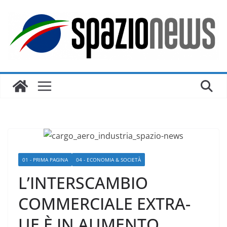
Salta
al
contenuto
01 - PRIMA PAGINA
04 - ECONOMIA & SOCIETÀ
L’INTERSCAMBIO
COMMERCIALE EXTRA-
UE È IN AUMENTO