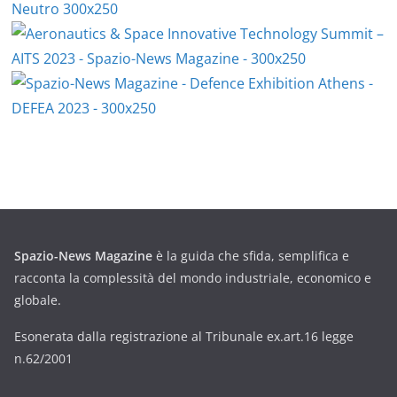
Spazio-News Magazine
è la guida che sfida, semplifica e
racconta la complessità del mondo industriale, economico e
globale.
Esonerata dalla registrazione al Tribunale ex.art.16 legge
n.62/2001