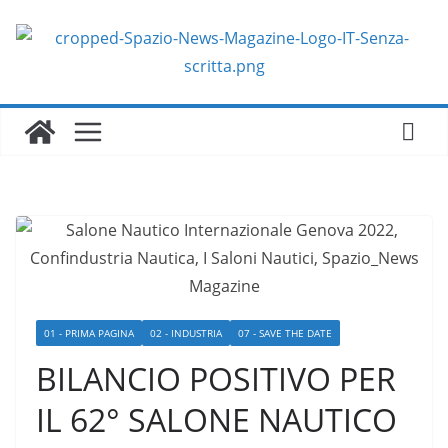
Salta
al
contenuto
01 - PRIMA PAGINA
02 - INDUSTRIA
07 - SAVE THE DATE
BILANCIO POSITIVO PER
IL 62° SALONE NAUTICO