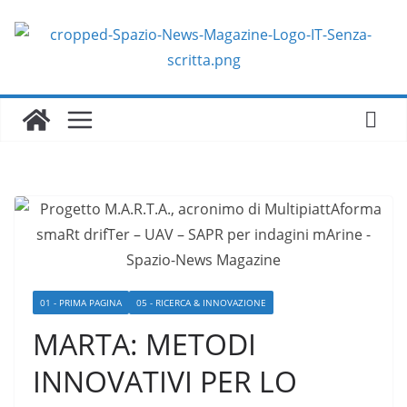
Salta
al
contenuto
01 - PRIMA PAGINA
05 - RICERCA & INNOVAZIONE
MARTA: METODI
INNOVATIVI PER LO