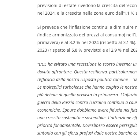
previsioni di estate rivedono la crescita dell’econ
nel 2024, e la crescita nella zona euro dall’1,1 % 
Si prevede che l’inflazione continui a diminuire 
(indice armonizzato dei prezzi al consumo) nell’UE
primavera) e al 3,2 % nel 2024 (rispetto al 3,1 %)
2023 (rispetto al 5,8 % previsto) e al 2,9 % nel 202
“L’UE ha evitato una recessione lo scorso inverno: u
dovuto affrontare. Questa resilienza, particolarmen
l’efficacia della nostra risposta politica comune
– ha
Le molteplici turbolenze che hanno colpito le nost
più debole di quella prevista in primavera. L’inflazio
guerra della Russia contro l’Ucraina continua a ca
economiche. Eppure dobbiamo avere fiducia nel fut
una crescita sostenuta e sostenibile. L’attuazione ef
priorità fondamentale. Dovrebbero essere perseguite 
sintonia con gli sforzi profusi dalle nostre banche c