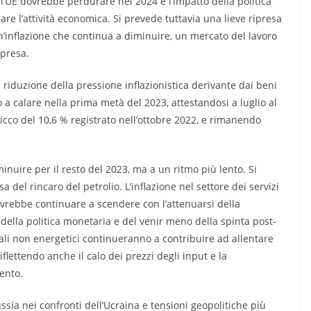
l’UE dovrebbe perdurare nel 2024 e l’impatto della politica
re l’attività economica. Si prevede tuttavia una lieve ripresa
un’inflazione che continua a diminuire, un mercato del lavoro
ipresa.
la riduzione della pressione inflazionistica derivante dai beni
to a calare nella prima metà del 2023, attestandosi a luglio al
icco del 10,6 % registrato nell’ottobre 2022, e rimanendo
inuire per il resto del 2023, ma a un ritmo più lento. Si
del rincaro del petrolio. L’inflazione nel settore dei servizi
dovrebbe continuare a scendere con l’attenuarsi della
ella politica monetaria e del venir meno della spinta post-
iali non energetici continueranno a contribuire ad allentare
riflettendo anche il calo dei prezzi degli input e la
ento.
ssia nei confronti dell’Ucraina e tensioni geopolitiche più