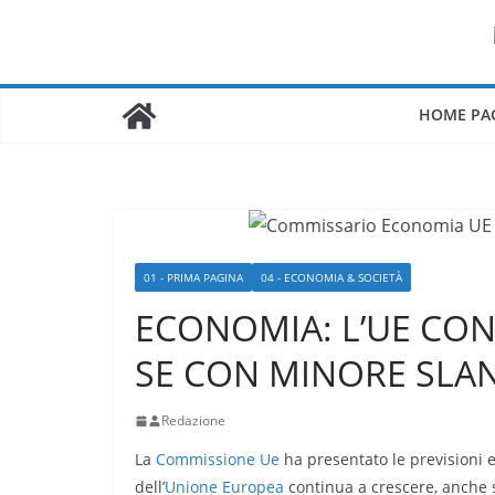
Salta
al
contenuto
HOME PA
01 - PRIMA PAGINA
04 - ECONOMIA & SOCIETÀ
ECONOMIA: L’UE CON
SE CON MINORE SLA
Redazione
La
Commissione Ue
ha presentato le previsioni 
dell’
Unione Europea
continua a crescere, anche s