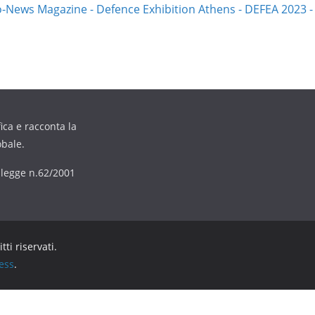
ica e racconta la
obale.
6 legge n.62/2001
ritti riservati.
ess
.
Informativa sulla raccolta
Le tue preferenze relative alla privacy