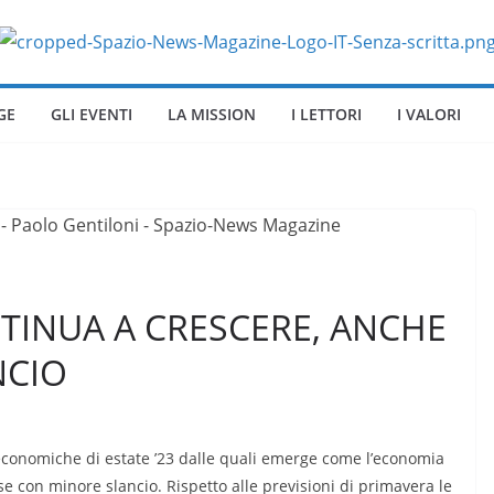
GE
GLI EVENTI
LA MISSION
I LETTORI
I VALORI
TINUA A CRESCERE, ANCHE
NCIO
economiche di estate ’23 dalle quali emerge come l’economia
e con minore slancio. Rispetto alle previsioni di primavera le