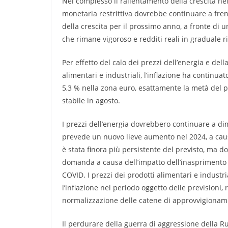
Nel complesso il rallentamento della crescita nel
monetaria restrittiva dovrebbe continuare a frena
della crescita per il prossimo anno, a fronte di 
che rimane vigoroso e redditi reali in graduale r
Per effetto del calo dei prezzi dell’energia e del
alimentari e industriali, l’inflazione ha continua
5,3 % nella zona euro, esattamente la metà del p
stabile in agosto.
I prezzi dell’energia dovrebbero continuare a dim
prevede un nuovo lieve aumento nel 2024, a causa 
è stata finora più persistente del previsto, ma 
domanda a causa dell’impatto dell’inasprimento d
COVID. I prezzi dei prodotti alimentari e industr
l’inflazione nel periodo oggetto delle previsioni, 
normalizzazione delle catene di approvvigionam
Il perdurare della guerra di aggressione della Ru