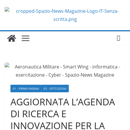
Salta
al
contenuto
01 - PRIMA PAGINA
03 - ISTITUZIONI
AGGIORNATA L’AGENDA
DI RICERCA E
INNOVAZIONE PER LA