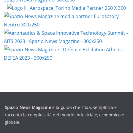
Spazio-News Magazine
è la guida che sfida, semplifica e
racconta la complessità del mondo industriale, economico e
globale.