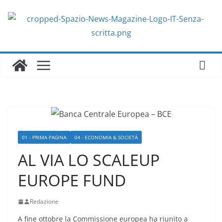
Salta
al
contenuto
01 - PRIMA PAGINA
04 - ECONOMIA & SOCIETÀ
AL VIA LO SCALEUP
EUROPE FUND
Redazione
A fine ottobre la Commissione europea ha riunito a