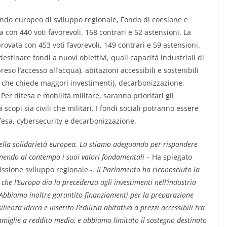
ondo europeo di sviluppo regionale, Fondo di coesione e
 con 440 voti favorevoli, 168 contrari e 52 astensioni. La
ovata con 453 voti favorevoli, 149 contrari e 59 astensioni.
destinare fondi a nuovi obiettivi, quali capacità industriali di
reso l’accesso all’acqua), abitazioni accessibili e sostenibili
e che chiede maggori investimenti), decarbonizzazione,
Per difesa e mobilità militare, saranno prioritari gli
scopi sia civili che militari. I fondi sociali potranno essere
difesa, cybersecurity e decarbonizzazione.
 della solidarietà europea. La stiamo adeguando per rispondere
ntenendo al contempo i suoi valori fondamentali
– Ha spiegato
ssione sviluppo regionale -.
Il Parlamento ha riconosciuto la
che l’Europa dia la precedenza agli investimenti nell’industria
. Abbiamo inoltre garantito finanziamenti per la preparazione
lienza idrica e inserito l’edilizia abitativa a prezzi accessibili tra
amiglie a reddito medio, e abbiamo limitato il sostegno destinato