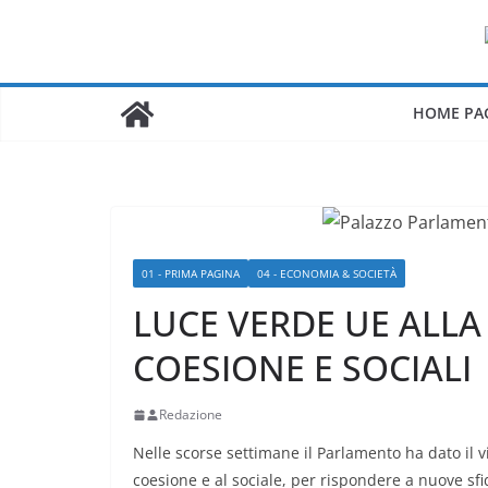
Salta
al
contenuto
HOME PA
01 - PRIMA PAGINA
04 - ECONOMIA & SOCIETÀ
LUCE VERDE UE ALLA
COESIONE E SOCIALI
Redazione
Nelle scorse settimane il Parlamento ha dato il vi
coesione e al sociale, per rispondere a nuove sfi