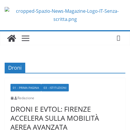
Salta
al
contenuto
Droni
01 - PRIMA PAGINA
03 - ISTITUZIONI
Redazione
DRONI E EVTOL: FIRENZE
ACCELERA SULLA MOBILITÀ
AEREA AVANZATA