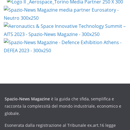
Spazio-News Magazine
è la guida che sfida, semplifica e
racconta la complessità del mondo industriale, economico e
globale.
Esonerata dalla registrazione al Tribunale ex.art.16 legge