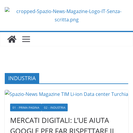
Salta
al
contenuto
INDUSTRIA
01 - PRIMA PAGINA
02 - INDUSTRIA
MERCATI DIGITALI: L’UE AIUTA
GOOGLE PER FAR RISPETTARE IL