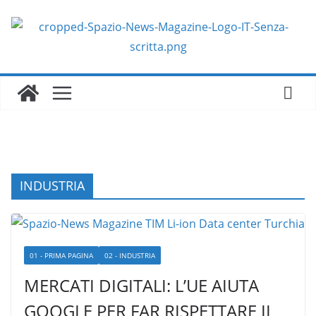
Salta
al
contenuto
INDUSTRIA
01 - PRIMA PAGINA
02 - INDUSTRIA
MERCATI DIGITALI: L’UE AIUTA
GOOGLE PER FAR RISPETTARE IL