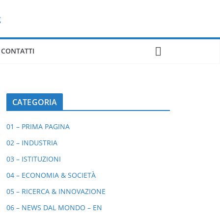
CONTATTI
01 - PRIMA
NVESTIMENTI SOSTENIBILI
QUAL
Redazi
CATEGORIA
01 – PRIMA PAGINA
02 – INDUSTRIA
03 – ISTITUZIONI
04 – ECONOMIA & SOCIETÀ
05 – RICERCA & INNOVAZIONE
06 – NEWS DAL MONDO – EN